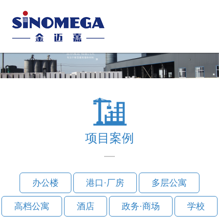
Toggl
naviga
项目案例
办公楼
港口·厂房
多层公寓
高档公寓
酒店
政务·商场
学校