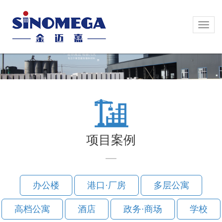
Toggl
Toggl
naviga
naviga
项目案例
办公楼
港口·厂房
多层公寓
高档公寓
酒店
政务·商场
学校